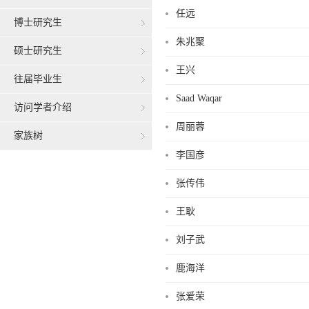
任远
博士研究生
朱兆聚
硕士研究生
王兴
往届毕业生
Saad Waqar
访问学者介绍
周丽蓉
家族树
李国彦
张传伟
王耿
刘子武
鹿海洋
张爱荣