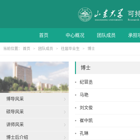
首页
中心概况
团队成员
承担
当前位置：
首页
>
团队成员
>
往届毕业生
>
博士
博士
纪冒丞
马艳
博导风采
刘文俊
硕导风采
崔中凯
讲师风采
孔琳
博士后介绍